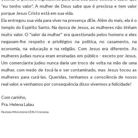
“eu tenho valor”. A mulher de Deus sabe que é preciosa e tem valor
porque Jesus Cristo está em sua vida.
Ela entregou sua vida para viver na presença dEle. Além do mais, ela é o
templo do Espírito Santo. Na época de Jesus, as mulheres não tinham
muito valor. O "valor da mulher" era questionado pelos homens e eles
negavam-lhe respeito e privilégios na política, no casamento, na
economia, na educação e na religião. Com Jesus era diferente. As
mulheres judias nunca eram ensinadas em público - exceto por Jesus.
Um comerciante judeu nunca daria um troco de volta na mão de uma
mulher, com medo de tocá-la e ser contaminado, mas Jesus tocou as
mulheres para curá-las. Queridas, tenhamos a consciência de nosso
real valor, e venhamos por consequência disso vivermos a felicidade!
Com carinho,
Pra. Helena Lalau
Pastora Ministério CENJ Criciúma